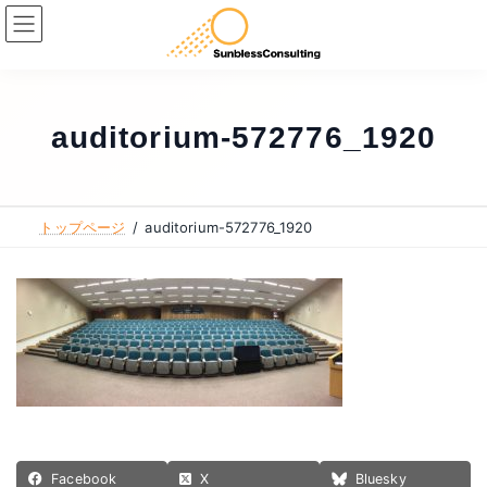
コ
ナ
ン
ビ
テ
ゲ
ン
ー
ツ
シ
auditorium-572776_1920
へ
ョ
ス
ン
キ
に
トップページ
auditorium-572776_1920
ッ
移
プ
動
Facebook
X
Bluesky