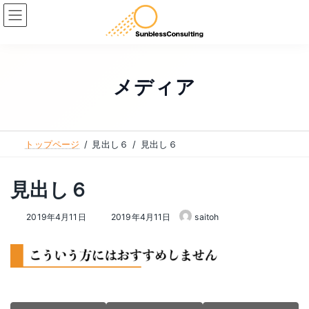
コ
ナ
ン
ビ
テ
ゲ
ン
ー
ツ
シ
メディア
へ
ョ
ス
ン
キ
に
トップページ
見出し６
見出し６
ッ
移
プ
動
見出し６
最
2019年4月11日
2019年4月11日
saitoh
終
更
新
日
時
: