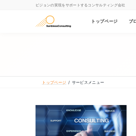
コ
ナ
ビジョンの実現をサポートするコンサルティング会社
ン
ビ
テ
ゲ
トップページ
ブ
ン
ー
ツ
シ
へ
ョ
ス
ン
キ
に
ッ
移
トップページ
サービスメニュー
プ
動