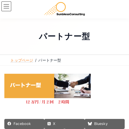
コ
ナ
ン
ビ
テ
ゲ
ン
ー
ツ
シ
パートナー型
へ
ョ
ス
ン
キ
に
トップページ
パートナー型
ッ
移
プ
動
Facebook
X
Bluesky