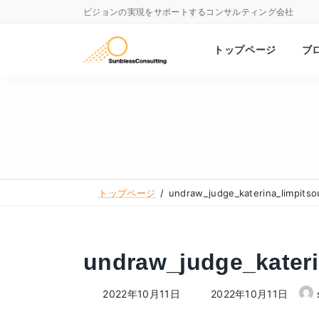
コ
ナ
ビジョンの実現をサポートするコンサルティング会社
ン
ビ
テ
ゲ
トップページ
ブ
ン
ー
ツ
シ
へ
ョ
ス
ン
キ
に
ッ
移
トップページ
undraw_judge_katerina_limpitso
プ
動
undraw_judge_kateri
最
2022年10月11日
2022年10月11日
終