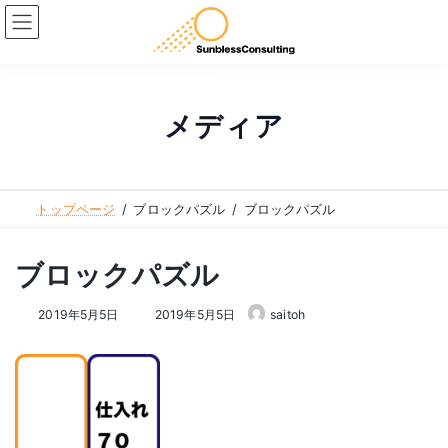
コ
ナ
ン
ビ
テ
ゲ
ン
ー
ツ
シ
メディア
へ
ョ
ス
ン
キ
に
トップページ
ブロックパズル
ブロックパズル
ッ
移
プ
動
ブロックパズル
最
2019年5月5日
2019年5月5日
saitoh
終
更
新
日
時
: