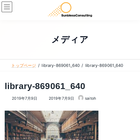
コ
ナ
ン
ビ
テ
ゲ
ン
ー
ツ
シ
メディア
へ
ョ
ス
ン
キ
に
トップページ
library-869061_640
library-869061_640
ッ
移
プ
動
library-869061_640
最
2019年7月9日
2019年7月9日
saitoh
終
更
新
日
時
: