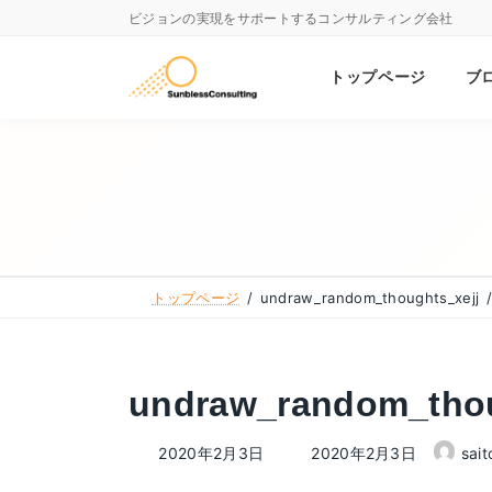
コ
ナ
ビジョンの実現をサポートするコンサルティング会社
ン
ビ
テ
ゲ
トップページ
ブ
ン
ー
ツ
シ
へ
ョ
ス
ン
キ
に
ッ
移
トップページ
undraw_random_thoughts_xejj
プ
動
undraw_random_thou
最
2020年2月3日
2020年2月3日
sait
終