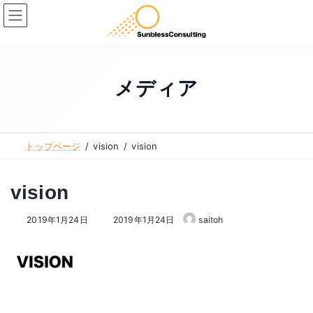
コ
ナ
ン
ビ
テ
ゲ
ン
ー
ツ
シ
メディア
へ
ョ
ス
ン
キ
に
トップページ
vision
vision
ッ
移
プ
動
vision
最
2019年1月24日
2019年1月24日
saitoh
終
更
新
日
時
: