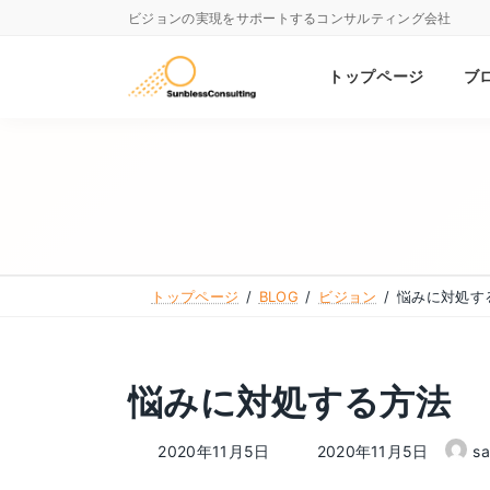
コ
ナ
ビジョンの実現をサポートするコンサルティング会社
ン
ビ
テ
ゲ
トップページ
ブ
ン
ー
ツ
シ
へ
ョ
ス
ン
キ
に
ッ
移
トップページ
BLOG
ビジョン
悩みに対処す
プ
動
悩みに対処する方法
最
2020年11月5日
2020年11月5日
sa
終