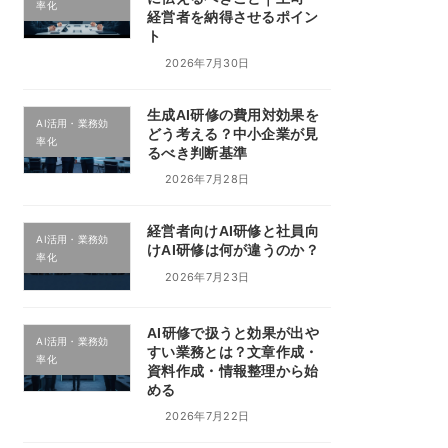
率化
経営者を納得させるポイン
ト
2026年7月30日
生成AI研修の費用対効果を
AI活用・業務効
どう考える？中小企業が見
率化
るべき判断基準
2026年7月28日
経営者向けAI研修と社員向
AI活用・業務効
けAI研修は何が違うのか？
率化
2026年7月23日
AI研修で扱うと効果が出や
AI活用・業務効
すい業務とは？文章作成・
率化
資料作成・情報整理から始
める
2026年7月22日