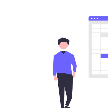
更
新
日
時
: