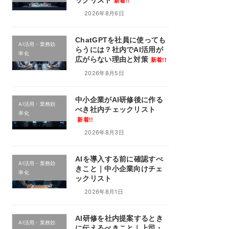
新着!!
2026年8月6日
ChatGPTを社員に使っても
AI活用・業務効
らうには？社内でAI活用が
率化
広がらない理由と対策
新着!!
2026年8月5日
中小企業がAI研修後に作る
AI活用・業務効
べき社内チェックリスト
率化
新着!!
2026年8月3日
AIを導入する前に確認すべ
AI活用・業務効
きこと｜中小企業向けチェ
率化
ックリスト
2026年8月1日
AI研修を社内提案するとき
AI活用・業務効
に伝えるべきこと｜上司・