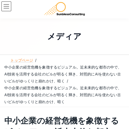
コ
ナ
ン
ビ
テ
ゲ
ン
ー
ツ
シ
メディア
へ
ョ
ス
ン
キ
に
トップページ
ッ
移
中小企業の経営危機を象徴するビジュアル。近未来的な都市の中で、
プ
動
AI技術を活用する会社のビルが明るく輝き、対照的にAIを使わない古
いビルがゆっくりと崩れかけ、暗く
中小企業の経営危機を象徴するビジュアル。近未来的な都市の中で、
AI技術を活用する会社のビルが明るく輝き、対照的にAIを使わない古
いビルがゆっくりと崩れかけ、暗く
中小企業の経営危機を象徴する