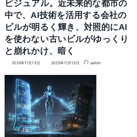
ビジュアル。近未来的な都市の
中で、AI技術を活用する会社の
ビルが明るく輝き、対照的にAI
を使わない古いビルがゆっくり
と崩れかけ、暗く
最
2025年11月13日
2025年11月13日
saitoh
終
更
新
日
時
: