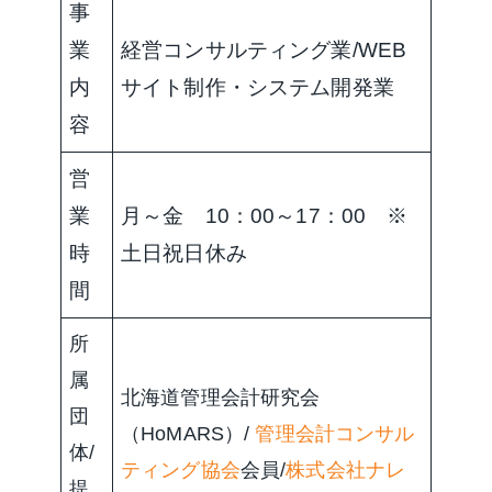
事
業
経営コンサルティング業/WEB
内
サイト制作・システム開発業
容
営
業
月～金 10：00～17：00 ※
時
土日祝日休み
間
所
属
北海道管理会計研究会
団
（HoMARS）/
管理会計コンサル
体/
ティング協会
会員/
株式会社ナレ
提