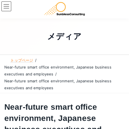
コ
ナ
ン
ビ
テ
ゲ
ン
ー
ツ
シ
メディア
へ
ョ
ス
ン
キ
に
トップページ
ッ
移
Near-future smart office environment, Japanese business
プ
動
executives and employees
Near-future smart office environment, Japanese business
executives and employees
Near-future smart office
environment, Japanese