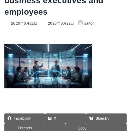
business executives and
employees
最
2026年6月22日
2026年6月22日
saitoh
終
更
新
日
時
:
Facebook
X
Bluesky
Threads
Copy