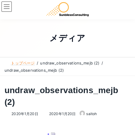
コ
ナ
ン
ビ
テ
ゲ
ン
ー
ツ
シ
メディア
へ
ョ
ス
ン
キ
に
トップページ
undraw_observations_mejb (2)
ッ
移
undraw_observations_mejb (2)
プ
動
undraw_observations_mejb
(2)
最
2020年1月20日
2020年1月20日
saitoh
終
更
新