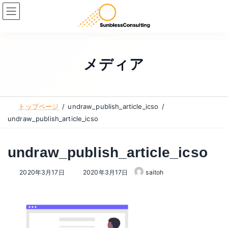
コ
ナ
ン
ビ
テ
ゲ
ン
ー
ツ
シ
メディア
へ
ョ
ス
ン
キ
に
トップページ
undraw_publish_article_icso
ッ
移
undraw_publish_article_icso
プ
動
undraw_publish_article_icso
最
2020年3月17日
2020年3月17日
saitoh
終
更
新
日
時