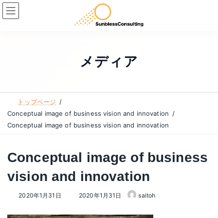
コ
ナ
ン
ビ
テ
ゲ
ン
ー
ツ
シ
メディア
へ
ョ
ス
ン
キ
に
トップページ
ッ
移
Conceptual image of business vision and innovation
プ
動
Conceptual image of business vision and innovation
Conceptual image of business
vision and innovation
最
2020年1月31日
2020年1月31日
saitoh
終
更