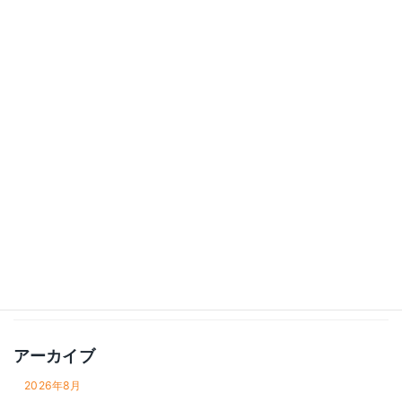
ニュースレター
ビジョン
マーケティング
中小企業経営
事業づくり・サービス設計
管理会計・財務
経営
財務
雑記
アーカイブ
2026年8月