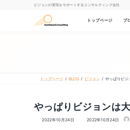
コ
ナ
ビジョンの実現をサポートするコンサルティング会社
ン
ビ
テ
ゲ
トップページ
ブ
ン
ー
ツ
シ
へ
ョ
ス
ン
キ
に
ッ
移
トップページ
BLOG
ビジョン
やっぱりビジ
プ
動
やっぱりビジョンは
最
2022年10月24日
2022年10月24日
終