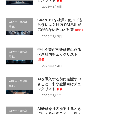
新着!!
2026年8月6日
ChatGPTを社員に使っても
AI活用・業務効
らうには？社内でAI活用が
率化
広がらない理由と対策
新着!!
2026年8月5日
中小企業がAI研修後に作る
AI活用・業務効
べき社内チェックリスト
率化
新着!!
2026年8月3日
AIを導入する前に確認すべ
AI活用・業務効
きこと｜中小企業向けチェ
率化
ックリスト
新着!!
2026年8月1日
AI研修を社内提案するとき
AI活用・業務効
に伝えるべきこと｜上司・