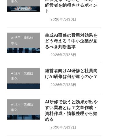
率化
経営者を納得させるポイン
ト
2026年7月30日
生成AI研修の費用対効果を
AI活用・業務効
どう考える？中小企業が見
率化
るべき判断基準
2026年7月28日
経営者向けAI研修と社員向
AI活用・業務効
けAI研修は何が違うのか？
率化
2026年7月23日
AI研修で扱うと効果が出や
AI活用・業務効
すい業務とは？文章作成・
率化
資料作成・情報整理から始
める
2026年7月22日